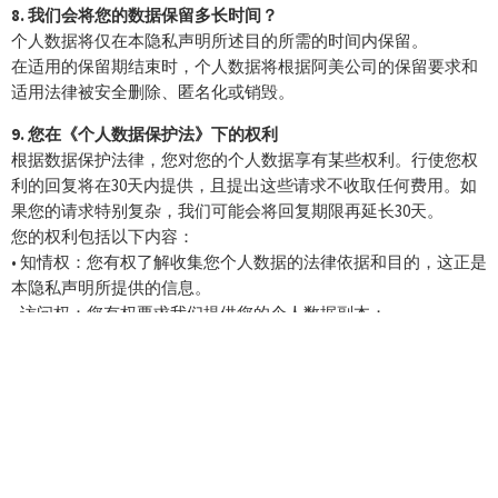
8. 我们会将您的数据保留多长时间？
个人数据将仅在本隐私声明所述目的所需的时间内保留。
在适用的保留期结束时，个人数据将根据阿美公司的保留要求和
适用法律被安全删除、匿名化或销毁。
9. 您在《个人数据保护法》下的权利
根据数据保护法律，您对您的个人数据享有某些权利。行使您权
利的回复将在30天内提供，且提出这些请求不收取任何费用。如
果您的请求特别复杂，我们可能会将回复期限再延长30天。
您的权利包括以下内容：
• 知情权：您有权了解收集您个人数据的法律依据和目的，这正是
本隐私声明所提供的信息。
• 访问权：您有权要求我们提供您的个人数据副本；
• 更正和限制权：您有权要求我们更正我们持有的关于您的任何不
准确或不完整的个人数据。如果您对数据的准确性提出异议，您
也有权要求我们限制对您个人数据的处理。
• 销毁权：根据具体情况，您有权要求我们销毁您的个人数据。
• 撤回同意的权利：在我们征得您同意的情况下，您可以随时撤回
同意。
这些权利可能受到限制，例如，如果满足您的请求会泄露他人的