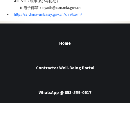
4831590（领事保护与协助）
ii. 电子邮箱：riyadh@csm.mfa.gov.cn
http://sa.china-embassy.gov.cn/chn/lxwm/
Home
Contractor Well-Being Portal
WhatsApp @ 053-559-0617
Call us 24/7 @ 800-8500-819